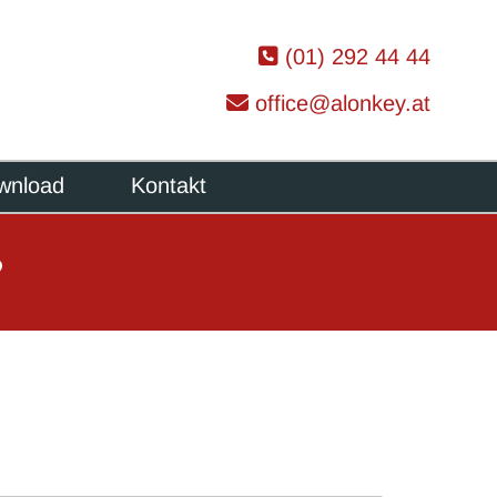

(01) 292 44 44

office@alonkey.at
wnload
Kontakt
?