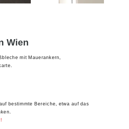
in Wien
eßbleche mit Mauerankern,
arte.
t auf bestimmte Bereiche, etwa auf das
nken.
!