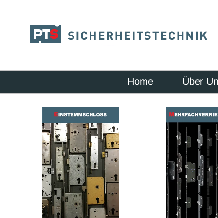
Home
Über U