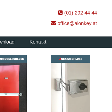

(01) 292 44 44

office@alonkey.at
wnload
Kontakt