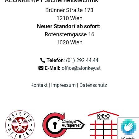
ALONKEY/PT Sicherheitstechnik
Brünner Straße 173
1210 Wien
Neuer Standort ab sofort:
Rotensterngasse 16
1020 Wien
Telefon
:
(01) 292 44 44

E-Mail:
office@alonkey.at

Kontakt
|
Impressum
|
Datenschutz
hCaptcha